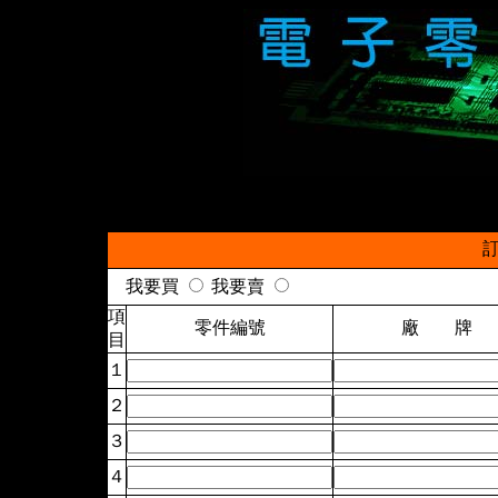
我要買
我要賣
項
零件編號
廠 牌
目
１
２
３
４