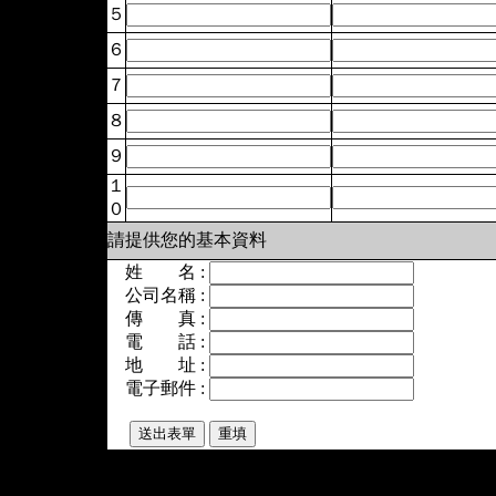
５
６
７
８
９
１
０
請提供您的基本資料
姓 名 :
公司名稱 :
傳 真 :
電 話 :
地 址 :
電子郵件 :