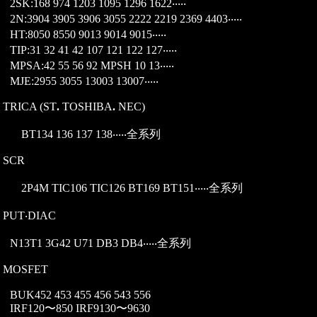
2SK:168 974 1203 1095 1296 1622‧‧‧‧‧
2N:3904 3905 3906 3055 2222 2219 2369 4403‧‧‧‧‧
HT:8050 8550 9013 9014 9015‧‧‧‧‧
TIP:31 32 41 42 107 121 122 127‧‧‧‧‧
MPSA:42 55 56 92 MPSH 10 13‧‧‧‧‧
MJE:2955 3055 13003 13007‧‧‧‧‧
 TRICA (ST
.
TOSHIBA
.
NEC)
BT134 136 137 138‧‧‧‧‧全系列
) SCR
2P4M TIC106 TIC126 BT169 BT151‧‧‧‧‧全系列
) PUT‧DIAC
N13T1 3G42 U71 DB3 DB4‧‧‧‧‧全系列
) MOSFET
BUK452 453 455 456 543 556
IRF120〜850 IRF9130〜9630